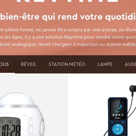
bien-être qui rend votre quotidi
n pleine forme, ne jamais être surpris par une averse, ou illu
s les âges, il y a une solution Keytime pour rendre votre quotid
éveil analogique, réveil chargeur à induction ou station mété
OUS
RÉVEIL
STATION MÉTÉO
LAMPE
AUD