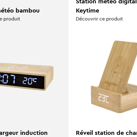
Station météo digita
météo bambou
Keytime
e produit
Découvrir ce produit
argeur induction
Réveil station de ch