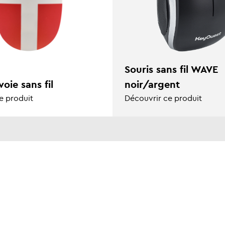
Souris sans fil WAVE
voie sans fil
noir/argent
e produit
Découvrir ce produit
TÉ
NOS AUTRES SITES
Nous contacter
Print 3E
Déclarations UE
SRDi