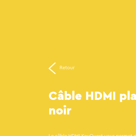
Retour
Câble HDMI pla
noir
Le câble HDMI KeyOuest vous permet de