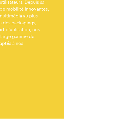
utilisateurs. Depuis sa
 de mobilité innovantes,
multimédia au plus
n des packagings,
t d’utilisation, nos
e large gamme de
daptés à nos