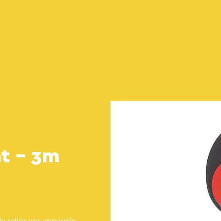
t – 3m
 relier vos appareils