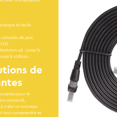
ratique et facile
s consoles de jeux,
/LED.
ésolution 4K : jusqu’à
jusqu’à 1080px.
utions de
antes
novantes pour le
lus connecté,
t à créer un nouveau
ant tout comprendre et