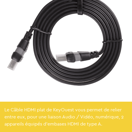
Le Câble HDMI plat de KeyOuest vous permet de relier
entre eux, pour une liaison Audio / Vidéo, numérique, 2
appareils équipés d’embases HDMI de type A.