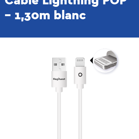
Câble Lightning POP
– 1,30m blanc