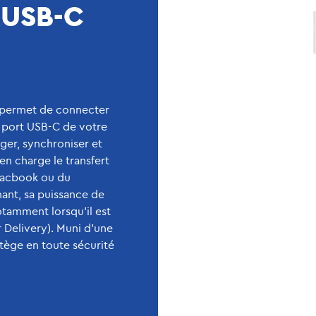
 USB-C
permet de connecter
u port USB-C de votre
ger, synchroniser et
en charge le transfert
 Macbook ou du
ant, sa puissance de
tamment lorsqu'il est
 Delivery). Muni d'une
tège en toute sécurité