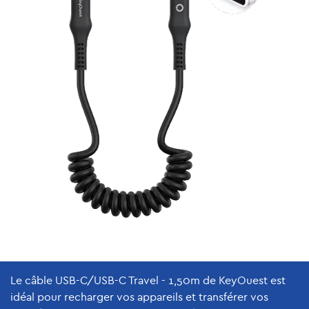
Le câble USB-C/USB-C Travel - 1,50m de KeyOuest est
idéal pour recharger vos appareils et transférer vos