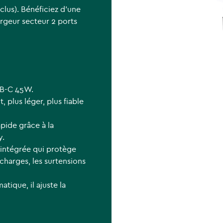
lus). Bénéficiez d’une
rgeur secteur 2 ports
SB-C 45W.
, plus léger, plus fiable
apide grâce à la
y.
 intégrée qui protège
rcharges, les surtensions
tique, il ajuste la