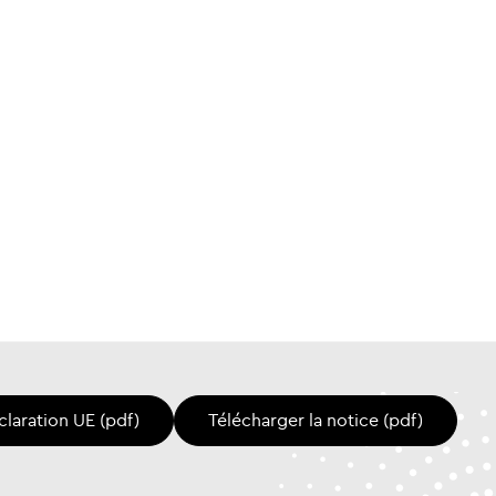
claration UE (pdf)
Télécharger la notice (pdf)