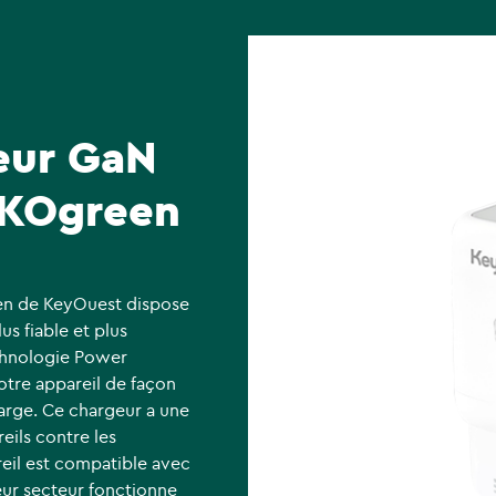
eur GaN
eKOgreen
n de KeyOuest dispose
s fiable et plus
echnologie Power
otre appareil de façon
harge. Ce chargeur a une
eils contre les
reil est compatible avec
eur secteur fonctionne