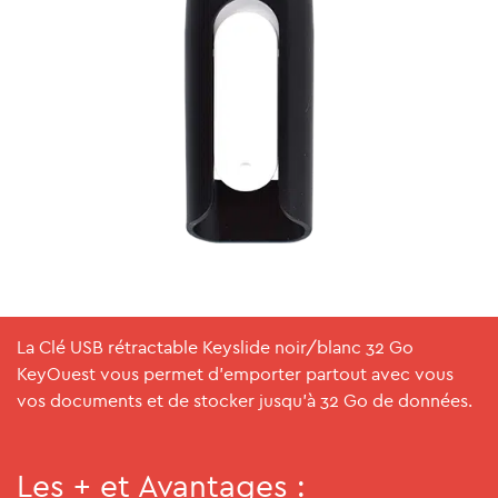
La Clé USB rétractable Keyslide noir/blanc 32 Go
KeyOuest vous permet d'emporter partout avec vous
vos documents et de stocker jusqu'à 32 Go de données.
Les + et Avantages :