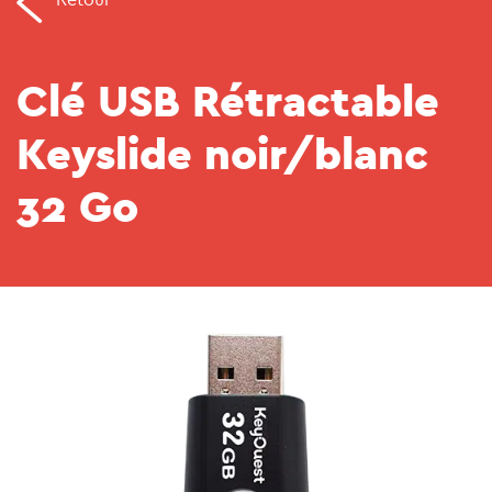
Retour
Clé USB Rétractable
Keyslide noir/blanc
32 Go