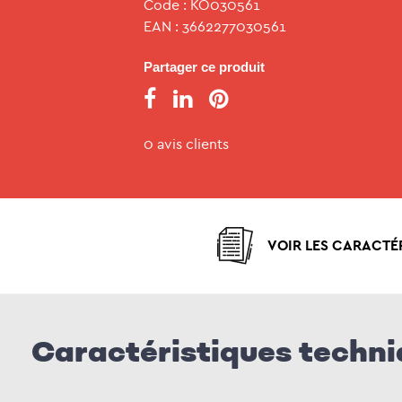
Code : KO030561
EAN : 3662277030561
Partager ce produit
0 avis clients
VOIR LES CARACTÉ
Caractéristiques techn