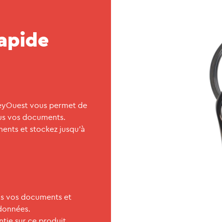
rapide
KeyOuest vous permet de
us vos documents.
nts et stockez jusqu'à
s vos documents et
données.
ntie sur ce produit.