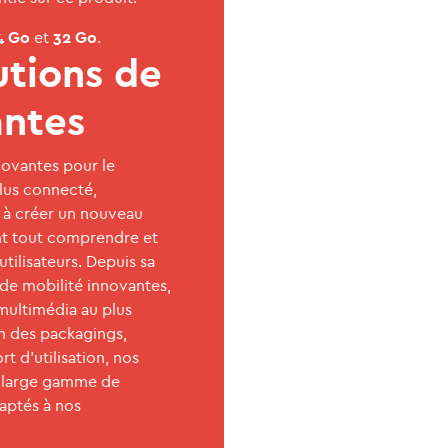
4 Go
et
32 Go
.
utions de
antes
novantes pour le
lus connecté,
t à créer un nouveau
ant tout comprendre et
utilisateurs. Depuis sa
 de mobilité innovantes,
multimédia au plus
n des packagings,
t d’utilisation, nos
e large gamme de
daptés à nos