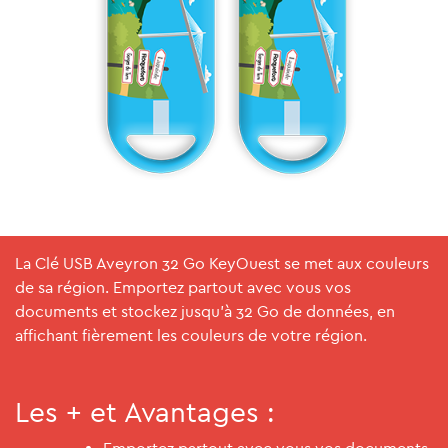
La Clé USB Aveyron 32 Go KeyOuest se met aux couleurs
de sa région. Emportez partout avec vous vos
documents et stockez jusqu'à 32 Go de données, en
affichant fièrement les couleurs de votre région.
Les + et Avantages :